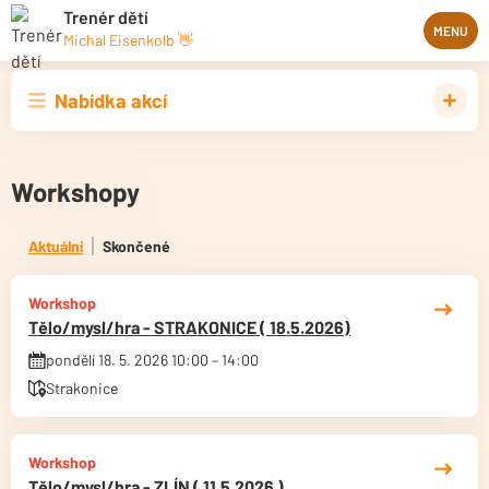
Trenér dětí
MENU
Michal Eisenkolb 👋
Nabídka akcí
Workshopy
Aktuální
Skončené
Workshop
Tělo/mysl/hra - STRAKONICE ( 18.5.2026)
pondělí 18. 5. 2026 10:00 – 14:00
Strakonice
Workshop
Tělo/mysl/hra - ZLÍN ( 11.5.2026 )